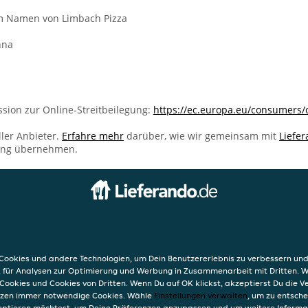
im Namen von Limbach Pizza
hna
sion zur Online-Streitbeilegung:
https://ec.europa.eu/consumers/
ller Anbieter.
Erfahre mehr
darüber, wie wir gemeinsam mit
Liefe
ung übernehmen.
INFO
AGB
23
Datensc
ookies und andere Technologien, um Dein Benutzererlebnis zu verbessern und
Oberfrohna
Verwend
, für Analysen zur Optimierung und Werbung in Zusammenarbeit mit Dritten. 
Impres
Cookies und Cookies von Dritten. Wenn Du auf OK klickst, akzeptierst Du die 
etzen immer notwendige Cookies. Wähle
Einstellungen verwalten
, um zu entsch
eptieren möchtest, um Deine Präferenzen anzupassen und um weitere Informa